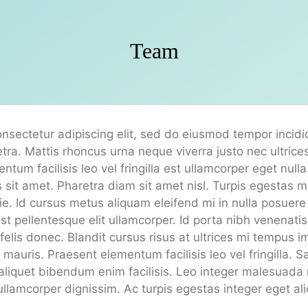
Team
nsectetur adipiscing elit, sed do eiusmod tempor incid
etra. Mattis rhoncus urna neque viverra justo nec ultric
tum facilisis leo vel fringilla est ullamcorper eget null
us sit amet. Pharetra diam sit amet nisl. Turpis egestas 
e. Id cursus metus aliquam eleifend mi in nulla posuere 
t pellentesque elit ullamcorper. Id porta nibh venenatis 
lis donec. Blandit cursus risus at ultrices mi tempus im
auris. Praesent elementum facilisis leo vel fringilla. S
aliquet bibendum enim facilisis. Leo integer malesuada
ullamcorper dignissim. Ac turpis egestas integer eget al