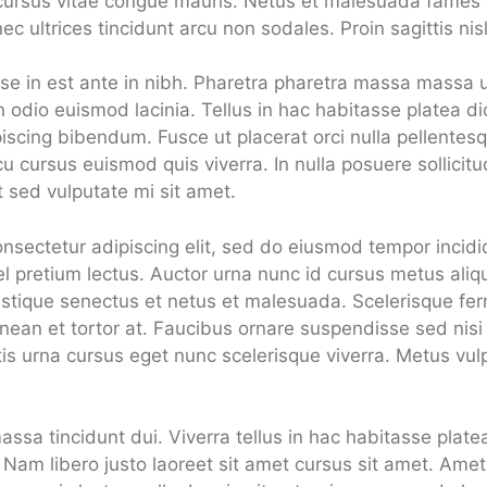
cursus vitae congue mauris. Netus et malesuada fames
onec ultrices tincidunt arcu non sodales. Proin sagittis ni
e in est ante in nibh. Pharetra pharetra massa massa ult
odio euismod lacinia. Tellus in hac habitasse platea d
piscing bibendum. Fusce ut placerat orci nulla pellentesqu
cu cursus euismod quis viverra. In nulla posuere sollicitud
it sed vulputate mi sit amet.
nsectetur adipiscing elit, sed do eiusmod tempor incid
el pretium lectus. Auctor urna nunc id cursus metus ali
ristique senectus et netus et malesuada. Scelerisque fe
enean et tortor at. Faucibus ornare suspendisse sed nisi 
s urna cursus eget nunc scelerisque viverra. Metus vulp
massa tincidunt dui. Viverra tellus in hac habitasse plate
am libero justo laoreet sit amet cursus sit amet. Amet c