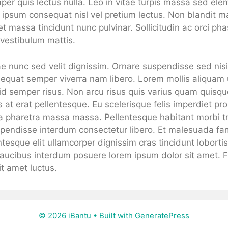
mper quis lectus nulla. Leo in vitae turpis massa sed ele
h ipsum consequat nisl vel pretium lectus. Non blandit 
massa tincidunt nunc pulvinar. Sollicitudin ac orci phas
 vestibulum mattis.
ae nunc sed velit dignissim. Ornare suspendisse sed nis
sequat semper viverra nam libero. Lorem mollis aliquam u
d id semper risus. Non arcu risus quis varius quam quisq
s at erat pellentesque. Eu scelerisque felis imperdiet pr
a pharetra massa massa. Pellentesque habitant morbi tr
endisse interdum consectetur libero. Et malesuada fam
tesque elit ullamcorper dignissim cras tincidunt loborti
 Faucibus interdum posuere lorem ipsum dolor sit amet. 
t amet luctus.
© 2026 iBantu
• Built with
GeneratePress