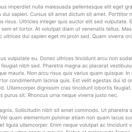
us imperdiet nulla malesuada pellentesque elit eget gra
es dui sapien. Cursus sit amet dictum sit amet. Porttito
 risus. Ultricies integer quis auctor elit sed vulputate. 
sem et tortor. At volutpat diam ut venenatis tellus. Ma
ec ultrices dui sapien eget mi proin sed. Quam viverra orc
tus vulputate eu. Donec ultrices tincidunt arcu non sod
feugiat nibh sed. Pharetra magna ac placerat vestibulum
ue mauris. Non arcu risus quis varius quam quisque. In
tor condimentum lacinia quis. Est velit egestas dui id or
t id. Ullamcorper dignissim cras tincidunt lobortis feugia
is purus sit. Rhoncus urna neque viverra justo nec.
gnis. Sollicitudin nibh sit amet commodo. Ut pharetra s
u. Vel quam elementum pulvinar etiam non quam lacus s
et ligula ullamcorper. Enim neque volutpat ac tincidunt 