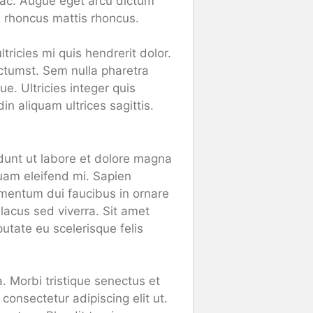
 ac. Augue eget arcu dictum
sl rhoncus mattis rhoncus.
ricies mi quis hendrerit dolor.
ictumst. Sem nulla pharetra
e. Ultricies integer quis
in aliquam ultrices sagittis.
idunt ut labore et dolore magna
quam eleifend mi. Sapien
rmentum dui faucibus in ornare
lacus sed viverra. Sit amet
utate eu scelerisque felis
a. Morbi tristique senectus et
onsectetur adipiscing elit ut.