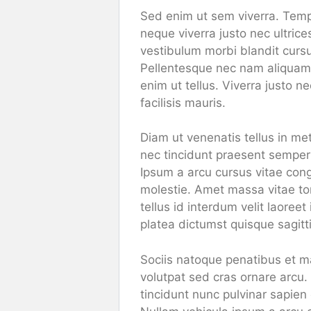
Sed enim ut sem viverra. Temp
neque viverra justo nec ultric
vestibulum morbi blandit cursus
Pellentesque nec nam aliquam 
enim ut tellus. Viverra justo n
facilisis mauris.
Diam ut venenatis tellus in me
nec tincidunt praesent semper 
Ipsum a arcu cursus vitae cong
molestie. Amet massa vitae tor
tellus id interdum velit laoree
platea dictumst quisque sagitt
Sociis natoque penatibus et ma
volutpat sed cras ornare arc
tincidunt nunc pulvinar sapien 