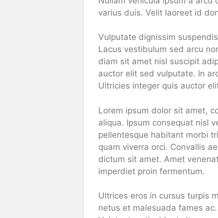
Nullam vehicula ipsum a arcu 
varius duis. Velit laoreet id d
Vulputate dignissim suspendiss
Lacus vestibulum sed arcu non 
diam sit amet nisl suscipit adi
auctor elit sed vulputate. In ar
Ultricies integer quis auctor el
Lorem ipsum dolor sit amet, co
aliqua. Ipsum consequat nisl v
pellentesque habitant morbi t
quam viverra orci. Convallis a
dictum sit amet. Amet venenati
imperdiet proin fermentum.
Ultrices eros in cursus turpis 
netus et malesuada fames ac. N