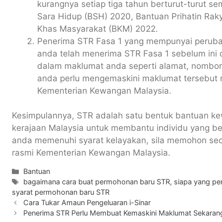
kurangnya setiap tiga tahun berturut-turut 
Sara Hidup (BSH) 2020, Bantuan Prihatin Rak
Khas Masyarakat (BKM) 2022.
Penerima STR Fasa 1 yang mempunyai perubah
anda telah menerima STR Fasa 1 sebelum ini
dalam maklumat anda seperti alamat, nombor t
anda perlu mengemaskini maklumat tersebut m
Kementerian Kewangan Malaysia.
Kesimpulannya, STR adalah satu bentuk bantuan k
kerajaan Malaysia untuk membantu individu yang b
anda memenuhi syarat kelayakan, sila memohon seca
rasmi Kementerian Kewangan Malaysia.
Categories
Bantuan
Tags
bagaimana cara buat permohonan baru STR
,
siapa yang pe
syarat permohonan baru STR
Cara Tukar Amaun Pengeluaran i-Sinar
Penerima STR Perlu Membuat Kemaskini Maklumat Sekaran