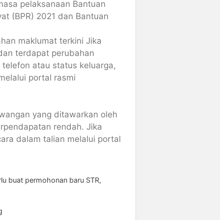
semasa pelaksanaan Bantuan
yat (BPR) 2021 dan Bantuan
an maklumat terkini Jika
 dan terdapat perubahan
elefon atau status keluarga,
elalui portal rasmi
ewangan yang ditawarkan oleh
erpendapatan rendah. Jika
ra dalam talian melalui portal
rlu buat permohonan baru STR
,
g