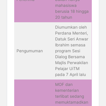
mahasiswa
berusia 18 hingga
20 tahun
Diumumkan oleh
Perdana Menteri,
Datuk Seri Anwar
Ibrahim semasa
Pengumuman
program Sesi
Dialog Bersama
Majlis Perwakilan
Pelajar UiTM
pada 7 April lalu
MOF dan
kementerian
terlibat sedang
memuktamadkan