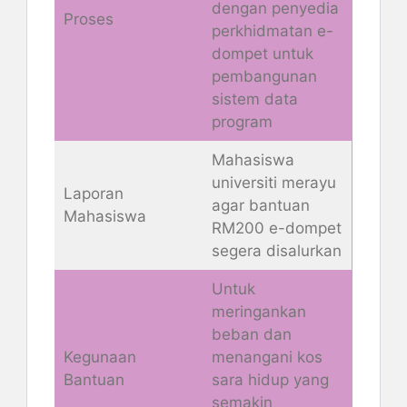
dengan penyedia
Proses
perkhidmatan e-
dompet untuk
pembangunan
sistem data
program
Mahasiswa
universiti merayu
Laporan
agar bantuan
Mahasiswa
RM200 e-dompet
segera disalurkan
Untuk
meringankan
beban dan
Kegunaan
menangani kos
Bantuan
sara hidup yang
semakin