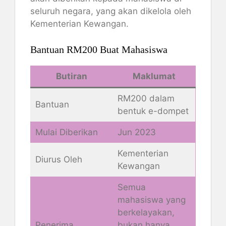
seluruh negara, yang akan dikelola oleh
Kementerian Kewangan​​.
Bantuan RM200 Buat Mahasiswa
Butiran
Maklumat
RM200 dalam
Bantuan
bentuk e-dompet
Mulai Diberikan
Jun 2023
Kementerian
Diurus Oleh
Kewangan
Semua
mahasiswa yang
berkelayakan,
Penerima
bukan hanya