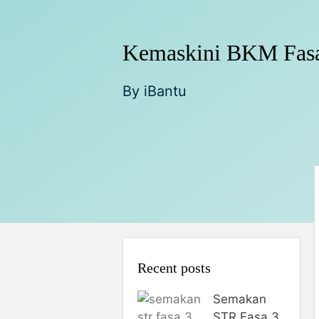
Kemaskini BKM Fasa
By
iBantu
Recent posts
Semakan
STR Fasa 3