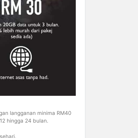
dengan langganan minima RM40
12 hingga 24 bulan.
sehari.