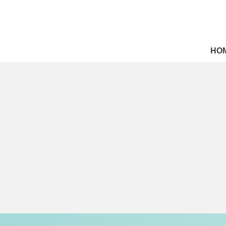
Skip
to
content
HO