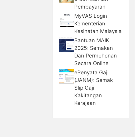
Pembayaran
MyVAS Login
Kementerian
Kesihatan Malaysia
Bantuan MAIK
2025: Semakan
Dan Permohonan
Secara Online
ePenyata Gaji
(JANM): Semak
Slip Gaji
Kakitangan
Kerajaan