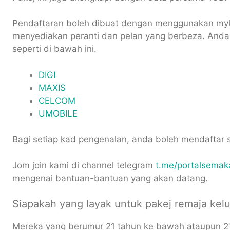
Pendaftaran boleh dibuat dengan menggunakan myka
menyediakan peranti dan pelan yang berbeza. Anda b
seperti di bawah ini.
DIGI
MAXIS
CELCOM
UMOBILE
Bagi setiap kad pengenalan, anda boleh mendaftar s
Jom join kami di channel telegram
t.me/portalsema
mengenai bantuan-bantuan yang akan datang.
Siapakah yang layak untuk pakej remaja kel
Mereka yang berumur 21 tahun ke bawah ataupun 21 