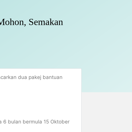
a Mohon, Semakan
ncarkan dua pakej bantuan
a 6 bulan bermula 15 Oktober