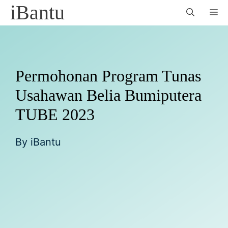
Skip
iBantu
M
to
content
Permohonan Program Tunas
Usahawan Belia Bumiputera
TUBE 2023
By
iBantu