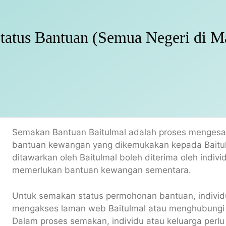
tatus Bantuan (Semua Negeri di Ma
Semakan Bantuan Baitulmal adalah proses menges
bantuan kewangan yang dikemukakan kepada Baitul
ditawarkan oleh Baitulmal boleh diterima oleh indivi
memerlukan bantuan kewangan sementara.
Untuk semakan status permohonan bantuan, individu
mengakses laman web Baitulmal atau menghubungi p
Dalam proses semakan, individu atau keluarga per