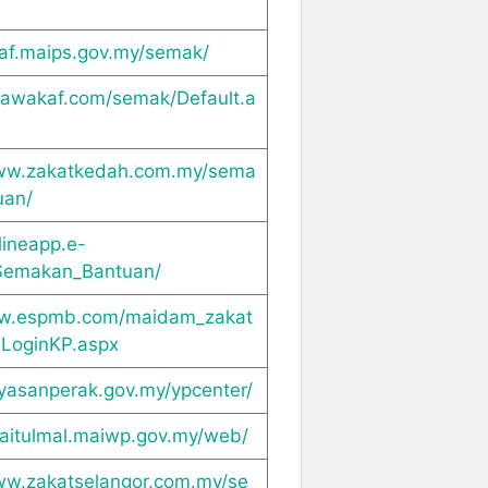
naf.maips.gov.my/semak/
nawakaf.com/semak/Default.a
www.zakatkedah.com.my/sema
uan/
lineapp.e-
Semakan_Bantuan/
ww.espmb.com/maidam_zakat
LoginKP.aspx
ayasanperak.gov.my/ypcenter/
baitulmal.maiwp.gov.my/web/
ww.zakatselangor.com.my/se