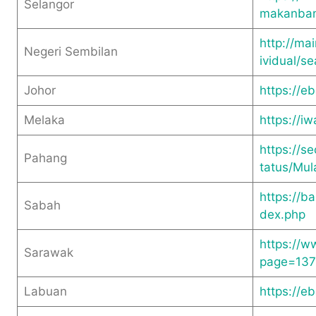
Selangor
makanban
http://ma
Negeri Sembilan
ividual/s
Johor
https://e
Melaka
https://i
https://s
Pahang
tatus/Mul
https://b
Sabah
dex.php
https://
Sarawak
page=137
Labuan
https://e