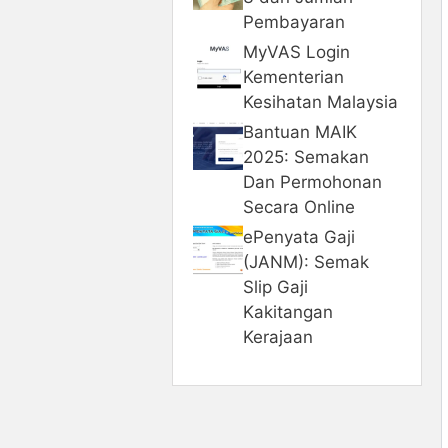
Pembayaran
MyVAS Login
Kementerian
Kesihatan Malaysia
Bantuan MAIK
2025: Semakan
Dan Permohonan
Secara Online
ePenyata Gaji
(JANM): Semak
Slip Gaji
Kakitangan
Kerajaan