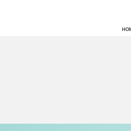
Skip
to
content
HO