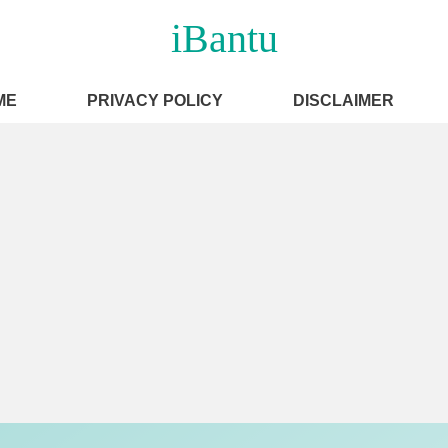
iBantu
ME
PRIVACY POLICY
DISCLAIMER