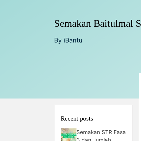
Semakan Baitulmal S
By
iBantu
Recent posts
Semakan STR Fasa
3 dan Jumlah