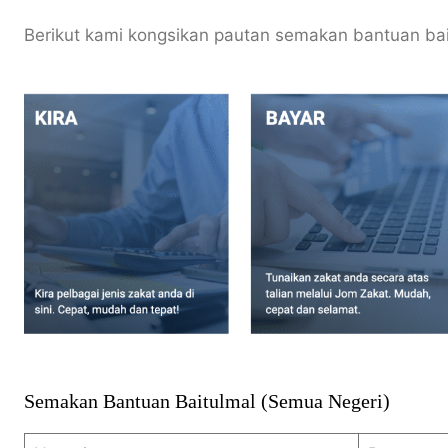
Berikut kami kongsikan pautan semakan bantuan bait
Semakan Bantuan Baitulmal (Semua Negeri)