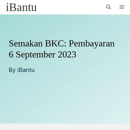
Skip
iBantu
M
to
content
Semakan BKC: Pembayaran
6 September 2023
By
iBantu