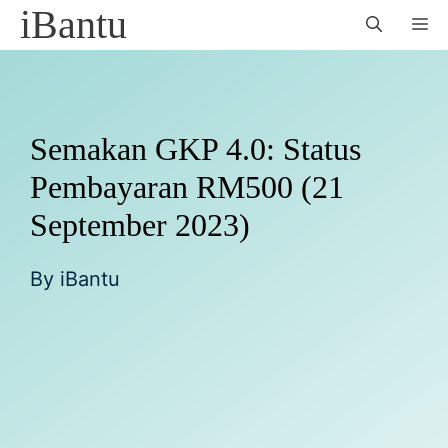
Skip
iBantu
M
to
content
Semakan GKP 4.0: Status
Pembayaran RM500 (21
September 2023)
By
iBantu