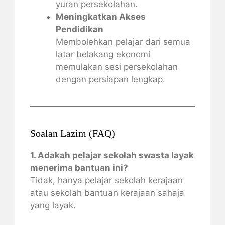
yuran persekolahan.
Meningkatkan Akses
Pendidikan
Membolehkan pelajar dari semua
latar belakang ekonomi
memulakan sesi persekolahan
dengan persiapan lengkap.
Soalan Lazim (FAQ)
1. Adakah pelajar sekolah swasta layak
menerima bantuan ini?
Tidak, hanya pelajar sekolah kerajaan
atau sekolah bantuan kerajaan sahaja
yang layak.