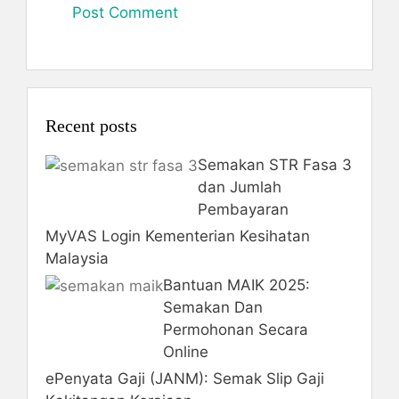
Recent posts
Semakan STR Fasa 3
dan Jumlah
Pembayaran
MyVAS Login Kementerian Kesihatan
Malaysia
Bantuan MAIK 2025:
Semakan Dan
Permohonan Secara
Online
ePenyata Gaji (JANM): Semak Slip Gaji