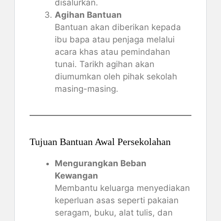
disalurkan.
Agihan Bantuan
Bantuan akan diberikan kepada
ibu bapa atau penjaga melalui
acara khas atau pemindahan
tunai. Tarikh agihan akan
diumumkan oleh pihak sekolah
masing-masing.
Tujuan Bantuan Awal Persekolahan
Mengurangkan Beban
Kewangan
Membantu keluarga menyediakan
keperluan asas seperti pakaian
seragam, buku, alat tulis, dan