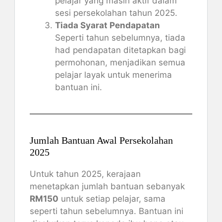
pelajar yang masih aktif dalam
sesi persekolahan tahun 2025.
Tiada Syarat Pendapatan
Seperti tahun sebelumnya, tiada
had pendapatan ditetapkan bagi
permohonan, menjadikan semua
pelajar layak untuk menerima
bantuan ini.
Jumlah Bantuan Awal Persekolahan
2025
Untuk tahun 2025, kerajaan
menetapkan jumlah bantuan sebanyak
RM150
untuk setiap pelajar, sama
seperti tahun sebelumnya. Bantuan ini