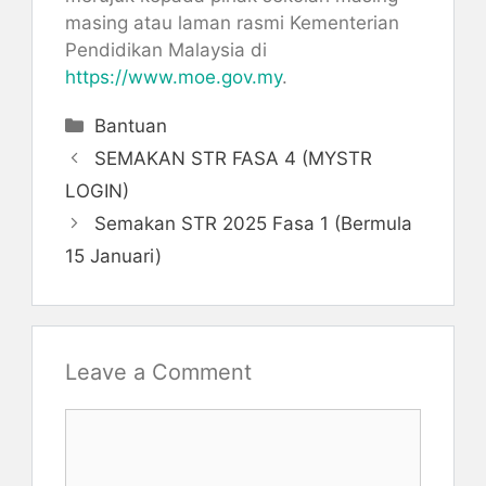
masing atau laman rasmi Kementerian
Pendidikan Malaysia di
https://www.moe.gov.my
.
Categories
Bantuan
SEMAKAN STR FASA 4 (MYSTR
LOGIN)
Semakan STR 2025 Fasa 1 (Bermula
15 Januari)
Leave a Comment
Comment