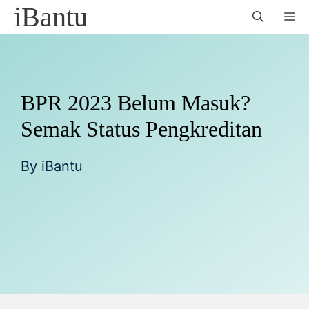
Skip
iBantu
M
to
content
BPR 2023 Belum Masuk?
Semak Status Pengkreditan
By
iBantu