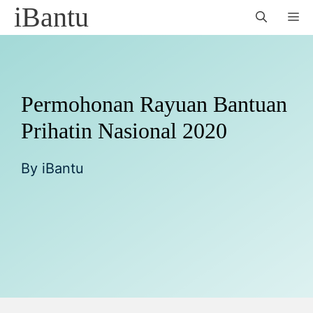
Skip
iBantu
M
to
content
Permohonan Rayuan Bantuan
Prihatin Nasional 2020
By
iBantu