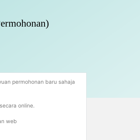
Permohonan)
yuan permohonan baru sahaja
ecara online.
man web