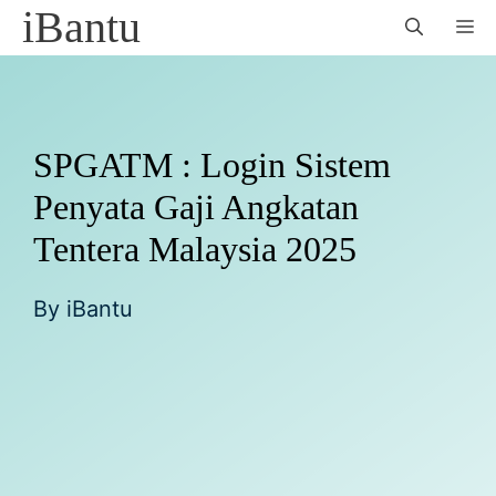
Skip
iBantu
M
to
content
SPGATM : Login Sistem
Penyata Gaji Angkatan
Tentera Malaysia 2025
By
iBantu