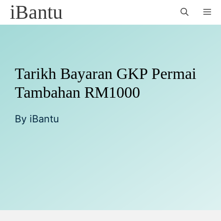
Skip
iBantu
M
to
content
Tarikh Bayaran GKP Permai
Tambahan RM1000
By
iBantu